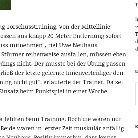
T
 Torschusstraining. Von der Mittellinie
w
T
hlossen aus knapp 20 Meter Entfernung sofort
d
huss mitnehmen“, rief Uwe Neuhaus
d
die Stürmer reihenweise ausfallen, müssen eben
dings nicht. Der musste bei der Übung passen
U
ieß der letzte gelernte Innenverteidiger den
ning nicht gut“, erläuterte der Trainer. Da sei
 Einsatz beim Punktspiel in einer Woche
a fehlten beim Training. Doch die waren nur
K
„Beide waren in letzter Zeit muskulär anfällig
so Neuhaus. Positiv immerhin, dass keiner