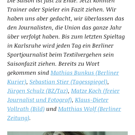
Die Saison ist fast zu Ende. Jetzt könnten
Trainer oder Spieler ein Fazit ziehen. Wir
haben uns aber gedacht, wir überlassen das
den Journalisten, die Union das ganze Jahr
über verfolgt haben. Bis zum letzten Spieltag
in Karlsruhe wird jeden Tag ein Berliner
Sportjournalist beim Textilvergehen sein
Saisonfazit ziehen. Bereits zu Wort
gekommen sind
Mathias Bunkus (Berliner
Kurier)
,
Sebastian Stier (Tagesspiegel)
,
Jürgen Schulz (BZ/Taz)
,
Matze Koch (freier
Journalist und Fotograf)
,
Klaus-Dieter
Vollrath (Bild)
und
Matthias Wolf (Berliner
Zeitung)
.