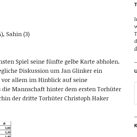
T
w
), Sahin (3)
T
d
d
sten Spiel seine fünfte gelbe Karte abholen.
egliche Diskussion um Jan Glinker ein
U
 vor allem im Hinblick auf seine
 die Mannschaft hinter dem ersten Torhüter
rhin der dritte Torhüter Christoph Haker
K