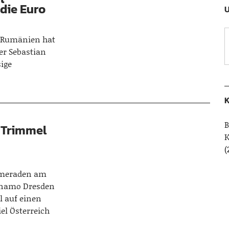
 die Euro
U
 Rumänien hat
r Sebastian
sige
K
B
 Trimmel
(
ameraden am
ynamo Dresden
l auf einen
el Österreich