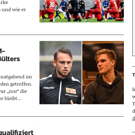
arke
 und wie er
M-
ülters
T
onatgabend im
den getroffen.
ar „nur“ die
w
or bleibt…
T
d
d
ualifiziert