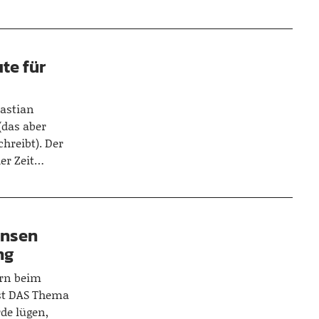
te für
bastian
(das aber
chreibt). Der
er Zeit…
ensen
ng
ern beim
ist DAS Thema
de lügen,