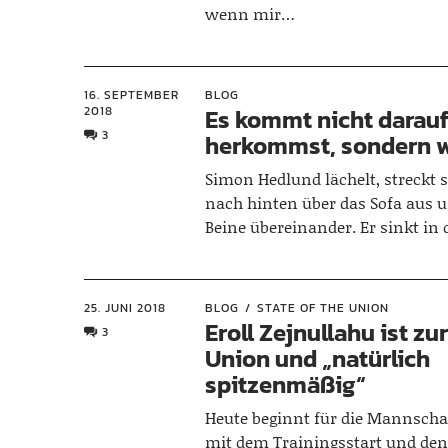
wenn mir…
16. SEPTEMBER
BLOG
2018
Es kommt nicht darauf
3
herkommst, sondern w
Simon Hedlund lächelt, streckt
nach hinten über das Sofa aus u
Beine übereinander. Er sinkt in 
25. JUNI 2018
BLOG
STATE OF THE UNION
Eroll Zejnullahu ist zu
3
Union und „natürlich
spitzenmäßig“
Heute beginnt für die Mannscha
mit dem Trainingsstart und de