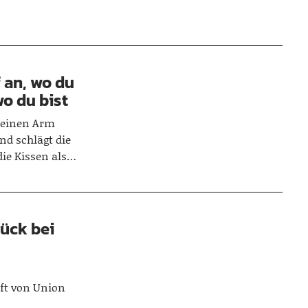
 an, wo du
o du bist
 seinen Arm
nd schlägt die
die Kissen als…
rück bei
ft von Union
n