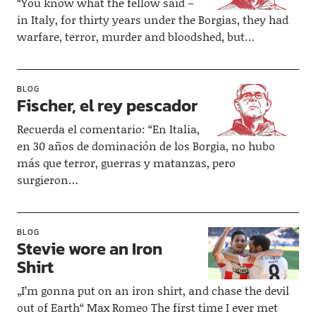
“You know what the fellow said –
in Italy, for thirty years under the Borgias, they had
warfare, terror, murder and bloodshed, but…
BLOG
Fischer, el rey pescador
Recuerda el comentario: “En Italia,
en 30 años de dominación de los Borgia, no hubo
más que terror, guerras y matanzas, pero
surgieron…
BLOG
Stevie wore an Iron
Shirt
„I’m gonna put on an iron shirt, and chase the devil
out of Earth“ Max Romeo The first time I ever met