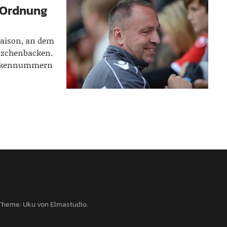
n Ordnung
 Saison, an dem
ätzchenbacken.
Rückennummern
Theme: Uku von
Elmastudio