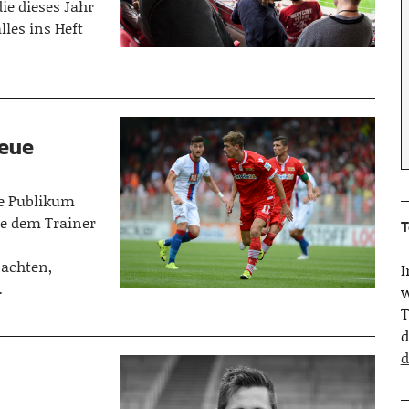
ie dieses Jahr
lles ins Heft
neue
te Publikum
ie dem Trainer
T
achten,
…
w
T
d
d