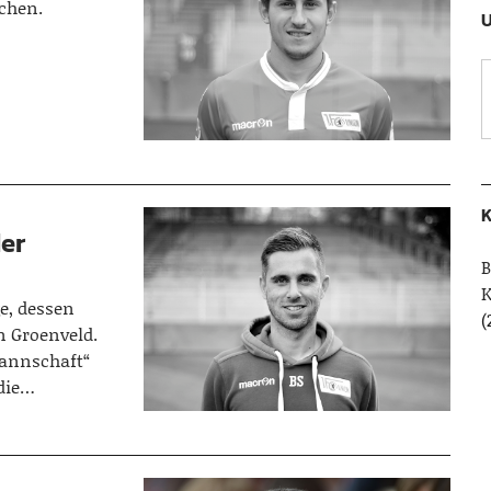
ochen.
U
K
der
B
e, dessen
(
an Groenveld.
Mannschaft“
 die…