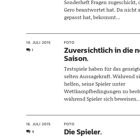
Sonderheft Fragen zugeschickt, d
Gero beantwortet hat. Da nicht a
gepasst hat, bekommt…
19. JULI 2015
FOTO
Zuversichtlich in die 
1
Saison.
Testspiele haben für das geneig
selten Aussagekraft. Während s
helfen, seine Spieler unter
Wettkampfbedingungen zu beob
während Spieler sich beweisen
16. JULI 2015
FOTO
Die Spieler.
4