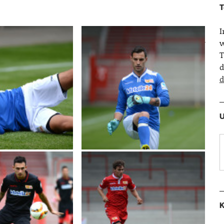
T
w
T
d
d
U
K