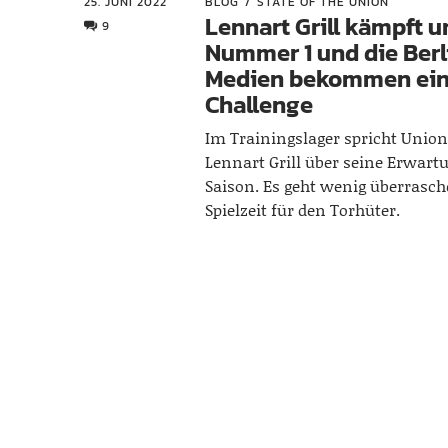
25. JUNI 2022
BLOG
STATE OF THE UNION
Lennart Grill kämpft u
9
Nummer 1 und die Berl
Medien bekommen ein
Challenge
Im Trainingslager spricht Unio
Lennart Grill über seine Erwart
Saison. Es geht wenig überrasc
Spielzeit für den Torhüter.