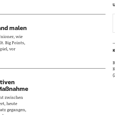
U
Wand malen
Unioner, wie
t. Big Points,
iel, vor
K
B
(
tiven
 Maßnahme
ant zwischen
ert, heute
latz gegangen,