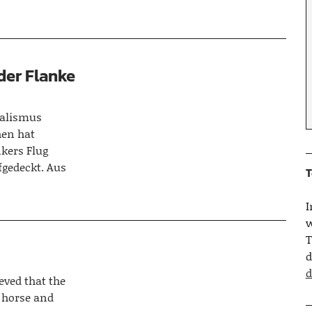
der Flanke
nalismus
hen hat
nkers Flug
fgedeckt. Aus
T
w
T
d
d
ieved that the
a horse and