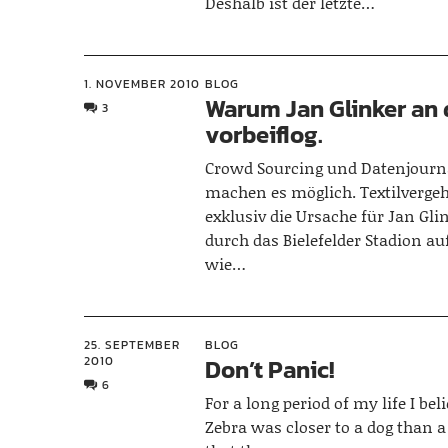
Deshalb ist der letzte…
1. NOVEMBER 2010
BLOG
Warum Jan Glinker an 
3
vorbeiflog.
Crowd Sourcing und Datenjour
machen es möglich. Textilverge
exklusiv die Ursache für Jan Gli
durch das Bielefelder Stadion au
wie…
25. SEPTEMBER
BLOG
2010
Don’t Panic!
6
For a long period of my life I bel
Zebra was closer to a dog than 