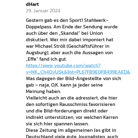
dHart
29. Januar 2024
Gestern gab es den Sport1 Stahlwerk-
Doppelpass. Am Ende der Sendung wurde
auch über den „Skandal“ bei Union
diskutiert. Wer mir dabei imponiert hat
war Michael Ströll (Geschäftsführer in
Augsburg), aber auch die Aussagen von
„Effe“ fand ich gut.
https://www.youtube.com/watch?
v=NK_Ch4OvUSk&list=PL67FB9E0FB499EAED&ind
Was dagegen der Bild-Angestellte von sich
gab – naja, O,K. kann ja jeder seine
Meinung haben.
Vielleicht auch an die adressiert, die hier
den sofortigen Rausschmiss favorisieren
und die Bild-forderungen direkt oder
indirekt unterstützen, vor welchen Karren
sie sich hier spannen lassen.
Diese Zeitung im allgemeinen (es gibt in
Deutschland viele gute Journalisten, auch