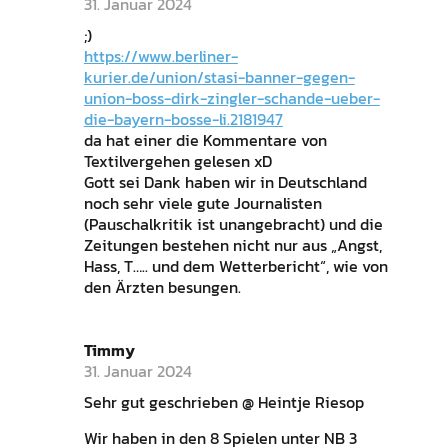
31. Januar 2024
;)
https://www.berliner-
kurier.de/union/stasi-banner-gegen-
union-boss-dirk-zingler-schande-ueber-
die-bayern-bosse-li.2181947
da hat einer die Kommentare von
Textilvergehen gelesen xD
Gott sei Dank haben wir in Deutschland
noch sehr viele gute Journalisten
(Pauschalkritik ist unangebracht) und die
Zeitungen bestehen nicht nur aus „Angst,
Hass, T….. und dem Wetterbericht“, wie von
den Ärzten besungen.
Timmy
31. Januar 2024
Sehr gut geschrieben @ Heintje Riesop
Wir haben in den 8 Spielen unter NB 3