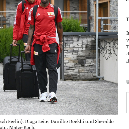
T
w
T
d
d
U
ch Berlin): Diogo Leite, Danilho Doekhi und Sheraldo
hoto: Matze Koch.