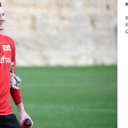
K
B
(