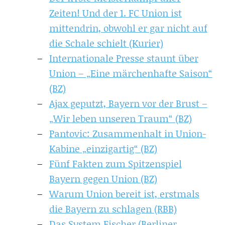
Zeiten! Und der 1. FC Union ist
mittendrin, obwohl er gar nicht auf
die Schale schielt (Kurier)
Internationale Presse staunt über
Union – „Eine märchenhafte Saison“
(BZ)
Ajax geputzt, Bayern vor der Brust –
„Wir leben unseren Traum“ (BZ)
Pantovic: Zusammenhalt in Union-
Kabine „einzigartig“ (BZ)
Fünf Fakten zum Spitzenspiel
Bayern gegen Union (BZ)
Warum Union bereit ist, erstmals
die Bayern zu schlagen (RBB)
Das System Fischer (Berliner