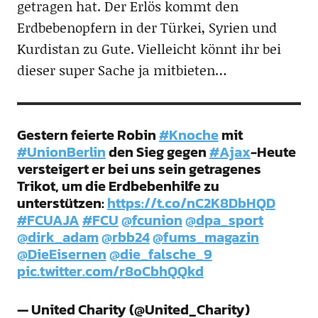
getragen hat. Der Erlös kommt den
Erdbebenopfern in der Türkei, Syrien und
Kurdistan zu Gute. Vielleicht könnt ihr bei
dieser super Sache ja mitbieten…
Gestern feierte Robin
#Knoche
mit
#UnionBerlin
den Sieg gegen
#Ajax
-Heute
versteigert er bei uns sein getragenes
Trikot, um die Erdbebenhilfe zu
unterstützen:
https://t.co/nC2K8DbHQD
#FCUAJA
#FCU
@fcunion
@dpa_sport
@dirk_adam
@rbb24
@fums_magazin
@DieEisernen
@die_falsche_9
pic.twitter.com/r8oCbhQQkd
— United Charity (@United_Charity)