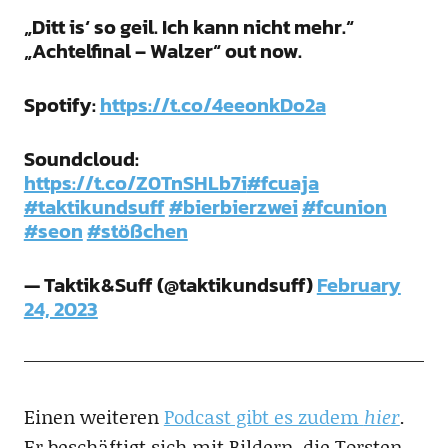
„Ditt is‘ so geil. Ich kann nicht mehr.“
„Achtelfinal – Walzer“ out now.
Spotify:
https://t.co/4eeonkDo2a
Soundcloud:
https://t.co/Z0TnSHLb7i
#fcuaja
#taktikundsuff
#bierbierzwei
#fcunion
#seon
#stößchen
— Taktik&Suff (@taktikundsuff)
February
24, 2023
Einen weiteren
Podcast gibt es zudem
hier
.
Er beschäftigt sich mit Bildern, die Torsten