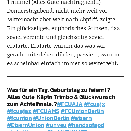
Trimmel (Alles Gute nachträglich!!!)
Donnerstagabend, nicht mehr weit vor
Mitternacht aber weit nach Abpfiff, zeigte.
Ein glückseliges, euphorisches Grinsen, das
soviel vereinte und gleichzeitig soviel
erklärte. Erklärte warum das was wir
gerade miterleben dürfen, passiert, warum
es scheinbar einfach immer so weitergeht.
Was für ein Tag, Geburtstag zu feiern! ?
Alles Gute, Käptn Trimbo & Glückwunsch
zum Achtelfinale. ?
#FCUAJA
#fcuajx
#fcuajax
#FCUAMS
#FCUnionBerlin
#fcunion
#UnionBerlin
#eisern
#EisernUnion
#unveu
#handsofgod