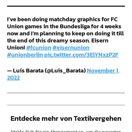
I’ve been doing matchday graphics for FC
Union games in the Bundesliga for 4 weeks
now and I’m planning to keep on doing it till
the end of this dreamy season. Eisern
Union!
#fcunion
#eisernunion
#unionberlin
pic.twitter.com/3ElYNxzP2F
— Luís Barata (@Luis_Barata)
November 1,
2022
Entdecke mehr von Textilvergehen
Melde dich für ein Abonnement an, um die neuesten