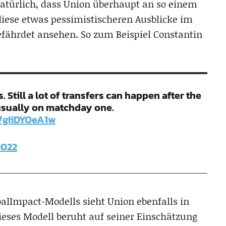
 natürlich, dass Union überhaupt an so einem
iese etwas pessimistischeren Ausblicke im
gefährdet ansehen. So zum Beispiel Constantin
 Still a lot of transfers can happen after the
 usually on matchday one.
m/gIiDYOeA1w
2022
oalImpact-Modells sieht Union ebenfalls in
ieses Modell beruht auf seiner Einschätzung