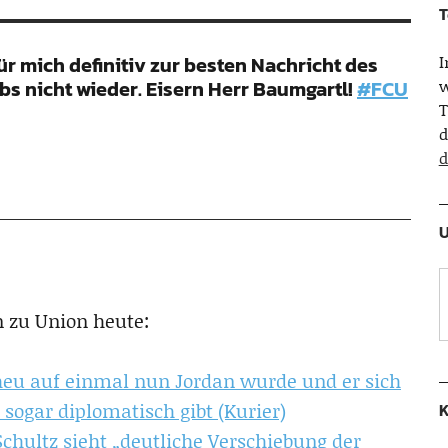
T
ür mich definitiv zur besten Nachricht des
bs nicht wieder. Eisern Herr Baumgartl!
#FCU
w
T
d
d
U
n zu Union heute:
heu auf einmal nun Jordan wurde und er sich
sogar diplomatisch gibt (Kurier)
K
chultz sieht „deutliche Verschiebung der