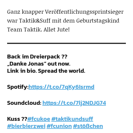
Ganz knapper Veröffentlichungssprintsieger
war Taktik&Suff mit dem Geburtstagskind
Team Taktik. Allet Jute!
Back im Dreierpack ??
„Danke Jonas“ out now.
Link in bio. Spread the world.
Spotify:
https://t.co/7qKy6Isrmd
Soundcloud:
https://t.co/7lj2NDJG74
Kuss ??
#fcukoe
#taktikundsuff
#bierbierzwei
#fcunion
#stößchen