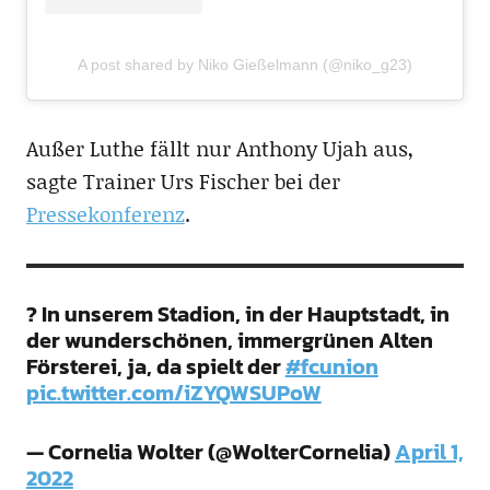
A post shared by Niko Gießelmann (@niko_g23)
Außer Luthe fällt nur Anthony Ujah aus,
sagte Trainer Urs Fischer bei der
Pressekonferenz
.
? In unserem Stadion, in der Hauptstadt, in
der wunderschönen, immergrünen Alten
Försterei, ja, da spielt der
#fcunion
pic.twitter.com/iZYQWSUPoW
— Cornelia Wolter (@WolterCornelia)
April 1,
2022