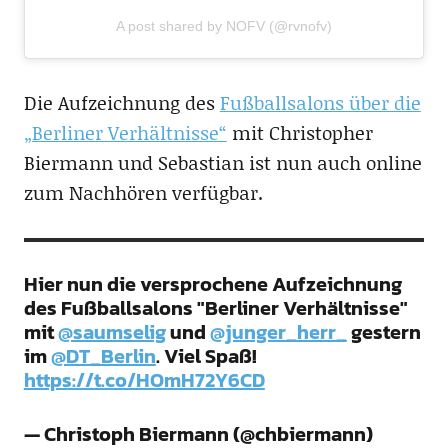
A post shared by NOFV (@rvnofv)
Die Aufzeichnung des
Fußballsalons über die
„Berliner Verhältnisse“
mit Christopher
Biermann und Sebastian ist nun auch online
zum Nachhören verfügbar.
Hier nun die versprochene Aufzeichnung
des Fußballsalons "Berliner Verhältnisse"
mit
@saumselig
und
@junger_herr_
gestern
im
@DT_Berlin
. Viel Spaß!
https://t.co/HOmH72Y6CD
— Christoph Biermann (@chbiermann)