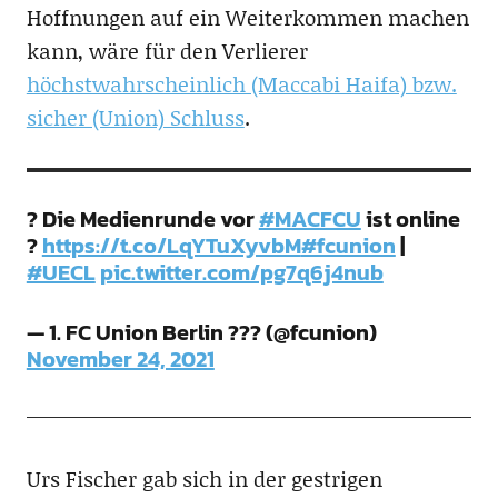
Hoffnungen auf ein Weiterkommen machen
kann, wäre für den Verlierer
höchstwahrscheinlich (Maccabi Haifa) bzw.
sicher (Union) Schluss
.
? Die Medienrunde vor
#MACFCU
ist online
?
https://t.co/LqYTuXyvbM
#fcunion
|
#UECL
pic.twitter.com/pg7q6j4nub
— 1. FC Union Berlin ??? (@fcunion)
November 24, 2021
Urs Fischer gab sich in der gestrigen