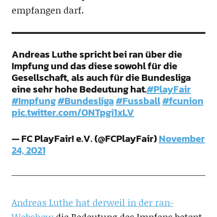
empfangen darf.
Andreas Luthe spricht bei ran über die
Impfung und das diese sowohl für die
Gesellschaft, als auch für die Bundesliga
eine sehr hohe Bedeutung hat.
#PlayFair
#Impfung
#Bundesliga
#Fussball
#fcunion
pic.twitter.com/ONTpgi1xLV
— FC PlayFair! e.V. (@FCPlayFair)
November
24, 2021
Andreas Luthe hat derweil in der ran-
Webshow
die Bedeutung des Impfens betont.