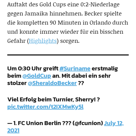
Auftakt des Gold Cups eine 0:2-Niederlage
gegen Jamaika hinnehmen. Becker spielte
die kompletten 90 Minuten in Orlando durch
und konnte immer wieder für ein bisschen
Gefahr (
Highlights
) sorgen.
Um 0:30 Uhr greift
#Suriname
erstmalig
beim
@GoldCup
an. Mit dabei ein sehr
stolzer
@SheraldoBecker
??
Viel Erfolg beim Turnier, Sherry! ?
pic.twitter.com/t2IXMwKy5l
— 1. FC Union Berlin ??? (@fcunion)
July 12,
2021