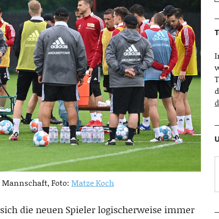
T
w
T
d
d
U
r Mannschaft, Foto:
Matze Koch
sich die neuen Spieler logischerweise immer