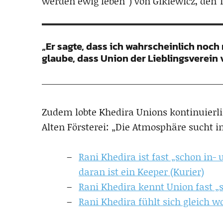
werden ewig leben“) von Gikiewicz, den T
„Er sagte, dass ich wahrscheinlich noch
glaube, dass Union der Lieblingsverein vo
Zudem lobte Khedira Unions kontinuierl
Alten Försterei: „Die Atmosphäre sucht i
Rani Khedira ist fast „schon in-
daran ist ein Keeper (Kurier)
Rani Khedira kennt Union fast „
Rani Khedira fühlt sich gleich w