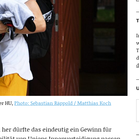
T
w
T
d
d
U
er HU,
Photo: Sebastian Räppold / Matthias Koch
 her dürfte das eindeutig ein Gewinn für
bilität von Unions Innenverteidigung passen