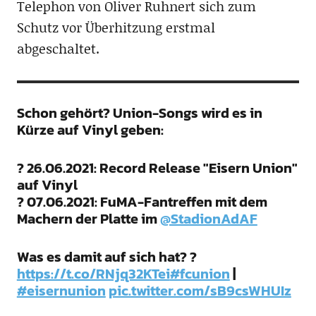
Telephon von Oliver Ruhnert sich zum
Schutz vor Überhitzung erstmal
abgeschaltet.
Schon gehört? Union-Songs wird es in
Kürze auf Vinyl geben:
? 26.06.2021: Record Release "Eisern Union"
auf Vinyl
? 07.06.2021: FuMA-Fantreffen mit dem
Machern der Platte im
@StadionAdAF
Was es damit auf sich hat? ?
https://t.co/RNjq32KTei
#fcunion
|
#eisernunion
pic.twitter.com/sB9csWHUIz