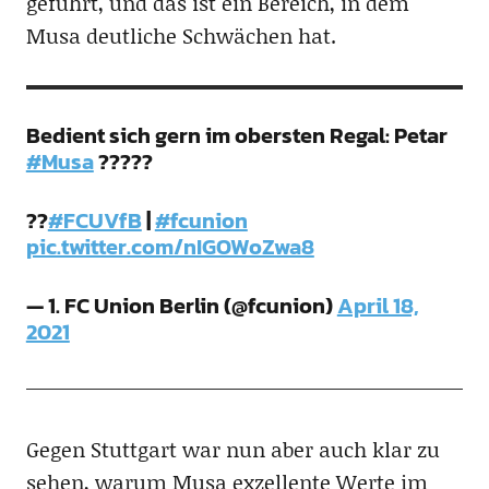
geführt, und das ist ein Bereich, in dem
Musa deutliche Schwächen hat.
Bedient sich gern im obersten Regal: Petar
#Musa
?????
??
#FCUVfB
|
#fcunion
pic.twitter.com/nIGOWoZwa8
— 1. FC Union Berlin (@fcunion)
April 18,
2021
Gegen Stuttgart war nun aber auch klar zu
sehen, warum Musa exzellente Werte im