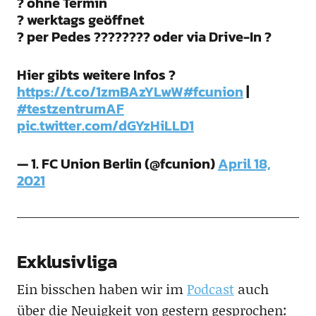
? ohne Termin
? werktags geöffnet
? per Pedes ???????? oder via Drive-In ?
Hier gibts weitere Infos ?
https://t.co/1zmBAzYLwW
#fcunion
|
#testzentrumAF
pic.twitter.com/dGYzHiLLD1
— 1. FC Union Berlin (@fcunion)
April 18,
2021
Exklusivliga
Ein bisschen haben wir im
Podcast
auch
über die Neuigkeit von gestern gesprochen: