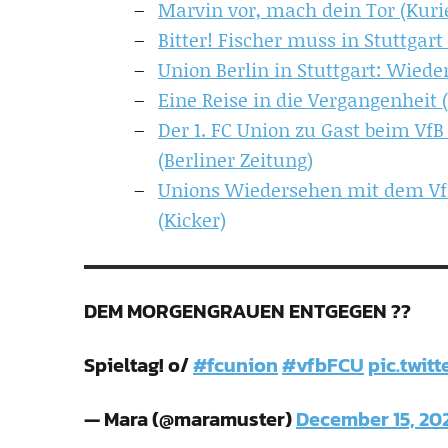
Marvin vor, mach dein Tor (Kuri
Bitter! Fischer muss in Stuttgart
Union Berlin in Stuttgart: Wied
Eine Reise in die Vergangenheit 
Der 1. FC Union zu Gast beim VfB
(Berliner Zeitung)
Unions Wiedersehen mit dem VfB
(Kicker)
DEM MORGENGRAUEN ENTGEGEN ??
Spieltag! o/
#fcunion
#vfbFCU
pic.twit
— Mara (@maramuster)
December 15, 20