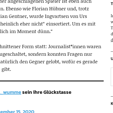
e der angeschlagenen Spieler ist eben auch
T
 Ebenso wie Florian Hübner und, trotz
ian Gentner, wurde Ingvartsen von Urs
w
cheinlich eher nicht“ einsortiert. Um es mit
T
rklich im Moment dünn.“
d
d
hnittener Form statt: Journalist*innen waren
 zugeschaltet, sondern konnten Fragen nur
U
natürlich den Gegner gelobt, wofür es gerade
gibt.
al_wumme
sein ihre Glückstasse
K
ember 15, 2020