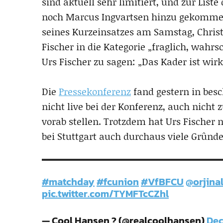
sind aktuell sehr limitiert, und zur List
noch Marcus Ingvartsen hinzu gekommen.
seines Kurzeinsatzes am Samstag, Christ
Fischer in die Kategorie „fraglich, wahrs
Urs Fischer zu sagen: „Das Kader ist wi
Die
Pressekonferenz
fand gestern in besc
nicht live bei der Konferenz, auch nicht
vorab stellen. Trotzdem hat Urs Fischer 
bei Stuttgart auch durchaus viele Grûnde 
#matchday
#fcunion
#VfBFCU
@orjin
pic.twitter.com/TYMFTcCZhl
— Cool Hansen ? (@realcoolhansen)
Dec