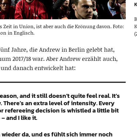
K
B
 Zeit in Union, ist aber auch die Krönung davon. Foto:
ion in Englisch.
(
f Jahre, die Andrew in Berlin gelebt hat,
chum 2017/18 war. Aber Andrew erzählt auch,
 und danach entwickelt hat:
son, and it still doesn’t quite feel real. It’s
 There’s an extra level of intensity. Every
 refereeing decision is whistled a little bit
– and I like it.
a wieder da, und es fühlt sich immer noch