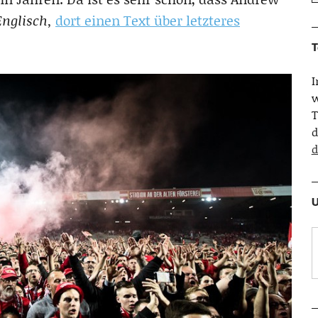
Englisch,
dort einen Text über letzteres
T
w
T
d
d
U