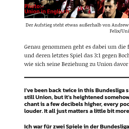
Der Aufstieg steht etwas außerhalb von Andrews
Felix/Un
Genau genommen geht es dabei um die fün
und deren letztes Spiel das 3:1 gegen Bo
wie sich seine Beziehung zu Union davor
I’ve been back twice in this Bundesliga sea
still Union, but it’s heightened somehow.
chant is a few decibels higher, every poor
louder. It all just matters a little bit more 
Ich war für zwei Spiele in der Bundeslig