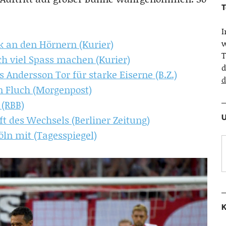
T
k an den Hörnern (Kurier)
w
T
 viel Spass machen (Kurier)
d
s Andersson Tor für starke Eiserne (B.Z.)
d
n Fluch (Morgenpost)
 (RBB)
U
ft des Wechsels (Berliner Zeitung)
ln mit (Tagesspiegel)
K