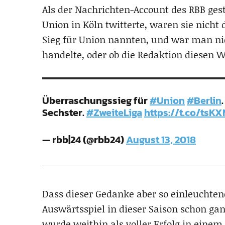
Als der Nachrichten-Account des RBB ges
Union in Köln twitterte, waren sie nicht 
Sieg für Union nannten, und war man nic
handelte, oder ob die Redaktion diesen W
Überraschungssieg für
#Union
#Berlin
Sechster.
#ZweiteLiga
https://t.co/tsK
— rbb|24 (@rbb24)
August 13, 2018
Dass dieser Gedanke aber so einleuchten
Auswärtsspiel in dieser Saison schon g
wurde weithin als voller Erfolg in eine