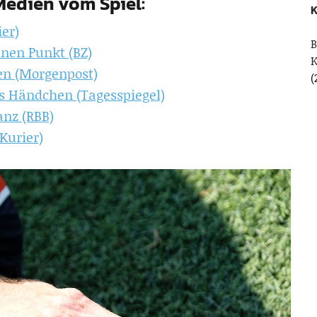
 Medien vom Spiel:
K
ier)
B
inen Punkt (BZ)
en (Morgenpost)
(
es Händchen (Tagesspiegel)
anz (RBB)
Kurier)