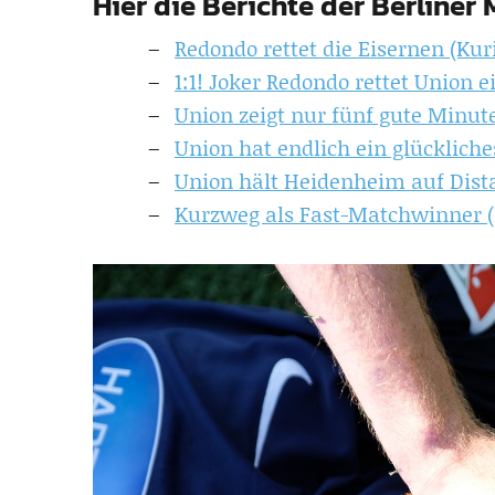
Hier die Berichte der Berliner
Redondo rettet die Eisernen (Kur
1:1! Joker Redondo rettet Union e
Union zeigt nur fünf gute Minut
Union hat endlich ein glücklich
Union hält Heidenheim auf Dist
Kurzweg als Fast-Matchwinner (