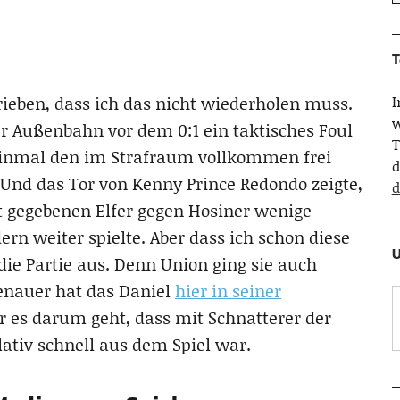
T
hrieben, dass ich das nicht wiederholen muss.
w
er Außenbahn vor dem 0:1 ein taktisches Foul
T
inmal den im Strafraum vollkommen frei
d
Und das Tor von Kenny Prince Redondo zeigte,
d
t gegebenen Elfer gegen Hosiner wenige
ern weiter spielte. Aber dass ich schon diese
U
die Partie aus. Denn Union ging sie auch
Genauer hat das Daniel
hier in seiner
er es darum geht, dass mit Schnatterer der
lativ schnell aus dem Spiel war.