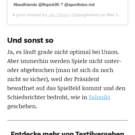
#bestfriends @flopick95 ? @sportfotos.md
A post shared by
Jan Glinker
(@janglinker) on
Mar 11, 2018 at 11:42pm PDT
Und sonst so
Ja, es läuft grade nicht optimal bei Union.
Aber immerhin werden Spiele nicht unter-
oder abgebrochen (man ist sich da noch
nicht so sicher), weil der Präsident
bewaffnet auf das Spielfeld kommt und den
Schiedsrichter bedroht, wie in
Saloniki
geschehen.
Entdecke mehr von Textilvergehen