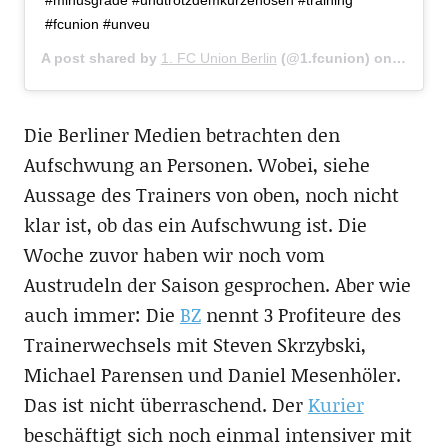
#minusgrade #undtrotzdemkurzehosen #training
#fcunion #unveu
A post shared by
1. FC Union Berlin
(@1.fcunion) on
Feb 26,
Die Berliner Medien betrachten den
Aufschwung an Personen. Wobei, siehe
Aussage des Trainers von oben, noch nicht
klar ist, ob das ein Aufschwung ist. Die
Woche zuvor haben wir noch vom
Austrudeln der Saison gesprochen. Aber wie
auch immer: Die
BZ
nennt 3 Profiteure des
Trainerwechsels mit Steven Skrzybski,
Michael Parensen und Daniel Mesenhöler.
Das ist nicht überraschend. Der
Kurier
beschäftigt sich noch einmal intensiver mit