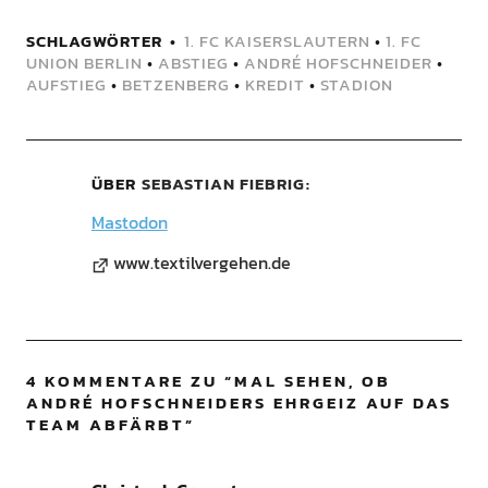
SCHLAGWÖRTER
1. FC KAISERSLAUTERN
•
1. FC
UNION BERLIN
•
ABSTIEG
•
ANDRÉ HOFSCHNEIDER
•
AUFSTIEG
•
BETZENBERG
•
KREDIT
•
STADION
ÜBER
SEBASTIAN FIEBRIG
Mastodon
www.textilvergehen.de
4 KOMMENTARE ZU “
MAL SEHEN, OB
ANDRÉ HOFSCHNEIDERS EHRGEIZ AUF DAS
TEAM ABFÄRBT
”