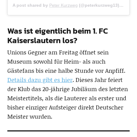
A post shared by
Peter Kurzweg
(@peterkurzweg13) on
Feb 
Was ist eigentlich beim 1. FC
Kaiserslautern los?
Unions Gegner am Freitag öffnet sein
Museum sowohl für Heim- als auch
Gästefans bis eine halbe Stunde vor Anpfiff.
Details dazu gibt es hier
. Dieses Jahr feiert
der Klub das 20-jährige Jubiläum des letzten
Meistertitels, als die Lauterer als erster und
bisher einziger Aufsteiger direkt Deutscher
Meister wurden.