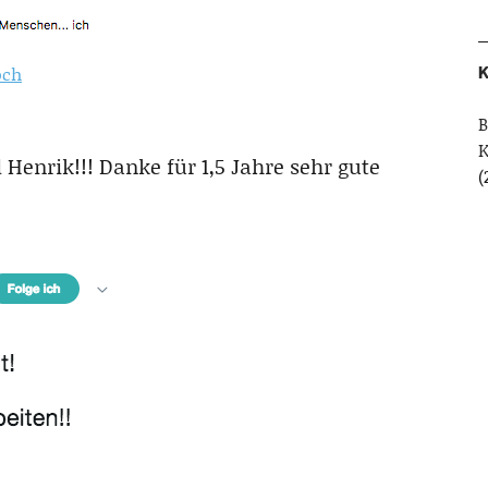
K
och
B
enrik!!! Danke für 1,5 Jahre sehr gute
(