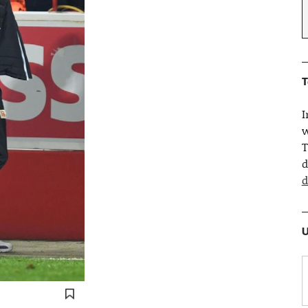
T
w
T
d
d
U