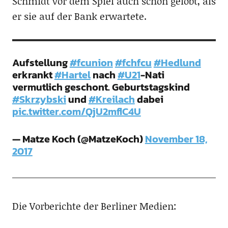
Schmidt vor dem Spiel auch schon gelobt, als
er sie auf der Bank erwartete.
Aufstellung
#fcunion
#fchfcu
#Hedlund
erkrankt
#Hartel
nach
#U21
-Nati
vermutlich geschont. Geburtstagskind
#Skrzybski
und
#Kreilach
dabei
pic.twitter.com/QjU2mflC4U
— Matze Koch (@MatzeKoch)
November 18,
2017
Die Vorberichte der Berliner Medien: