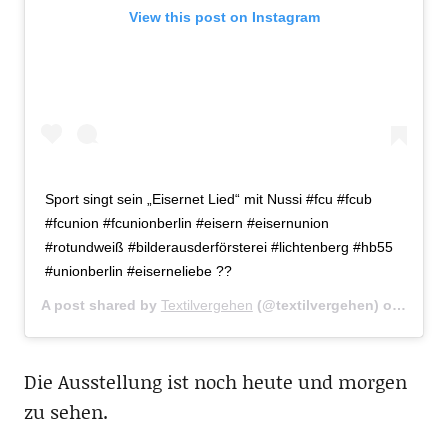
View this post on Instagram
Sport singt sein „Eisernet Lied“ mit Nussi #fcu #fcub
#fcunion #fcunionberlin #eisern #eisernunion
#rotundweiß #bilderausderförsterei #lichtenberg #hb55
#unionberlin #eiserneliebe ??
A post shared by
Textilvergehen
(@textilvergehen) on
Nov 1
Die Ausstellung ist noch heute und morgen
zu sehen.