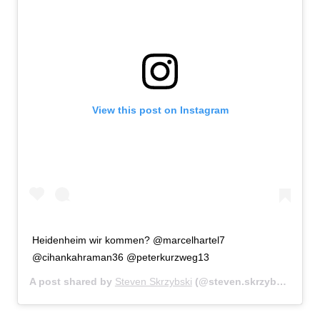
View this post on Instagram
Heidenheim wir kommen? @marcelhartel7
@cihankahraman36 @peterkurzweg13
A post shared by
Steven Skrzybski
(@steven.skrzybski.22) on