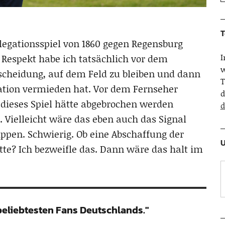
T
egationsspiel von 1860 gegen Regensburg
n Respekt habe ich tatsächlich vor dem
w
ntscheidung, auf dem Feld zu bleiben und dann
T
lation vermieden hat. Vor dem Fernseher
d
 dieses Spiel hätte abgebrochen werden
d
. Vielleicht wäre das eben auch das Signal
ippen. Schwierig. Ob eine Abschaffung der
U
tte? Ich bezweifle das. Dann wäre das halt im
beliebtesten Fans Deutschlands."