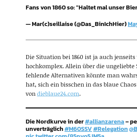
Fans von 1860 so: "Haltet mal unser Bier
— Mar(c)seillaise (@Das_BinIchHier)
May
Die Situation bei 1860 ist ja auch jensei
hochkomplex. Allein über die ungeliebte
fehlende Alternativen könnte man wahrsc
hat, sich ein bisschen in das blaue Chao
von
dieblaue24.com
.
Die Nordkurve in der
#allianzarena
– pe
unverträglich
#M60SSV
#Relegation
@B
pic.twitter.com/85nyo5JM5a