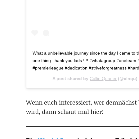
What a unbelievable journey since the day I came to thi
one thing: thank you lads !!!! #whatagroup #oneteam 
#premierleague #dedication #striveforgreatness #har
A post shared by
Collin Quaner
(@clnqu)
Wenn euch interessiert, wer demnächs
wird, dann schaut mal hier: