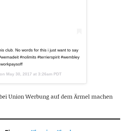
s club. No words for this i just want to say
#wemadeit #nolimits #terrierspirit #wembley
dworkpaysoff
 on
May 30, 2017 at 3:26am PDT
t bei Union Werbung auf dem Ärmel machen