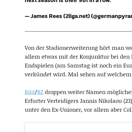
next season is their 9th in a row.
— James Rees (2liga.net) (@germanpyr
Von der Stadionerweiterung hört man wen
allem etwas mit der Konjunktur bei den
Endspielen (am Samstag ist noch ein Eu
verkündet wird. Mal sehen auf welchem
Bild
/
BZ
droppen weiter Namen möglicher
Erfurter Verteidigers Jannis Nikolaou (23
unter den Ex-Unioner, vor allem aber Col