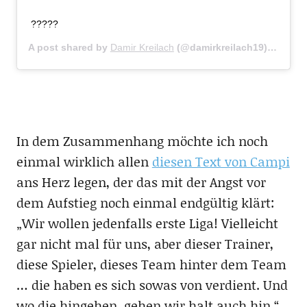
?????
A post shared by
Damir Kreilach
(@damirkreilach19) on
Mar 
In dem Zusammenhang möchte ich noch
einmal wirklich allen
diesen Text von Campi
ans Herz legen, der das mit der Angst vor
dem Aufstieg noch einmal endgültig klärt:
„Wir wollen jedenfalls erste Liga! Vielleicht
gar nicht mal für uns, aber dieser Trainer,
diese Spieler, dieses Team hinter dem Team
… die haben es sich sowas von verdient. Und
wo die hingehen, gehen wir halt auch hin.“