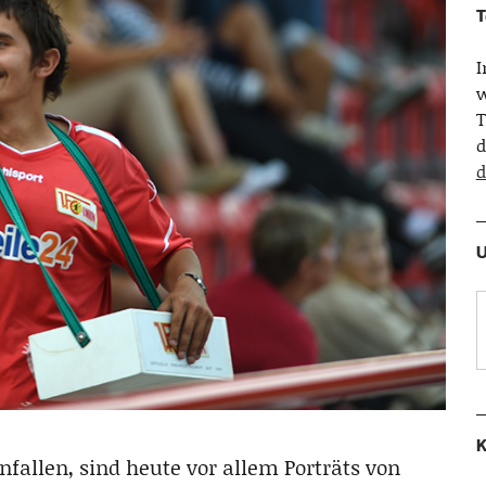
T
w
T
d
d
U
K
fallen, sind heute vor allem Porträts von