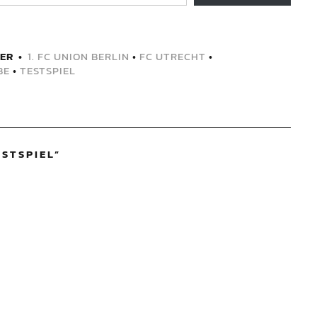
ER
1. FC UNION BERLIN
•
FC UTRECHT
•
BE
•
TESTSPIEL
STSPIEL
”