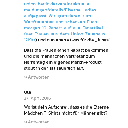
union-berlin.de/verein/aktuelle-
meldungen/details/Eiserne-Ladies-
aufgepasst-Wir-gratulieren-zum-
Weltfrauentag-und-schenken-Euch-
morgen-10-Rabatt-auf-alle-Fanartikel-
fuer-Frauen-aus-dem-Union-Zeughaus-
1219r/
) und nun eben etwas für die „Jungs“.
Dass die Frauen einen Rabatt bekommen
und die männlichen Vertreter zum
Herrentag ein eigenes Merch-Produkt
stößt in der Tat säuerlich auf.
Antworten
Ole
27. April 2016
Wo ist dein Aufschrei, dass es die Eiserne
Mädchen T-Shirts nicht für Männer gibt?
Antworten