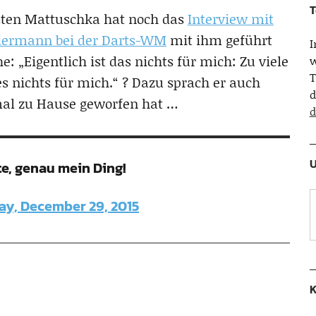
T
rsten Mattuschka hat noch das
Interview mit
andermann bei der Darts-WM
mit ihm geführt
e: „Eigentlich ist das nichts für mich: Zu viele
w
T
lles nichts für mich.“ ? Dazu sprach er auch
d
mal zu Hause geworfen hat …
d
U
e, genau mein Ding!
ay, December 29, 2015
K