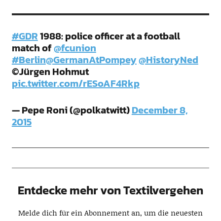
#GDR
1988: police officer at a football
match of
@fcunion
#Berlin
@GermanAtPompey
@HistoryNed
©Jürgen Hohmut
pic.twitter.com/rESoAF4Rkp
— Pepe Roni (@polkatwitt)
December 8,
2015
Entdecke mehr von Textilvergehen
Melde dich für ein Abonnement an, um die neuesten