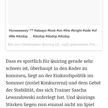
Honeeeeeey ?? #always #look #on #the #bright #side #of
#life #düdüp … #düdüp #düdüp #düdüp
Ein von Christopher Quiring (@_cq2) gepostetes Foto am
5.
Dass es sportlich für Quiring gerade sehr
schwer ist, überhaupt in den Kader zu
kommen, liegt an der Einkaufspolitik im
Sommer (zuviel Konkurrenz) und dem Gebot
der Stabilität, das sich Trainer Sascha
Lewandowski auferlegt hat. Und Quirings
Stärken liegen nun einmal nicht im Spiel