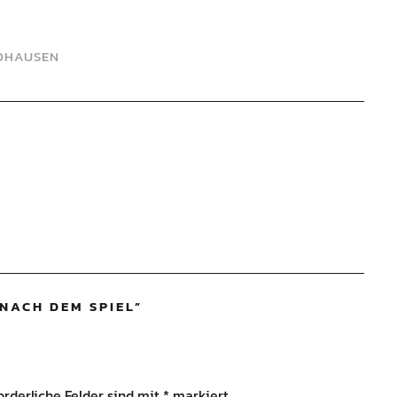
DHAUSEN
NACH DEM SPIEL
”
orderliche Felder sind mit
*
markiert