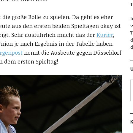
T
 die große Rolle zu spielen. Da geht es eher
te aus den ersten beiden Spieltagen okay ist
w
T
igt. Sehr ausführlich macht das der
Kurier
,
d
Union je nach Ergebnis in der Tabelle haben
d
rgenpost
nennt die Ausbeute gegen Düsseldorf
h dem ersten Spieltag!
U
K