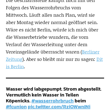
Die Geschäftsstelle kämpft noch mit den
Folgen des Wasserrohrbruchs vom
Mittwoch. Läuft alles nach Plan, wird sie
aber Montag wieder normal geöffnet sein.
Wäre es nicht Berlin, würde ich mich über
die Wasserbetriebe wundern, die vom
Verlauf der Wasserleitung unter dem
Vereinsgelände überrascht waren (
Berliner
Zeitung
). Aber so bleibt mir nur zu sagen:
Dit
is Berlin
.
Wasser wird iabgepumpt. Strom abgestellt.
Vermutlich kein Wasser in Teilen
Köpenicks.
#wasserrohrbruch
beim
#fcunion
pic.twitter.com/RziOWwnINi