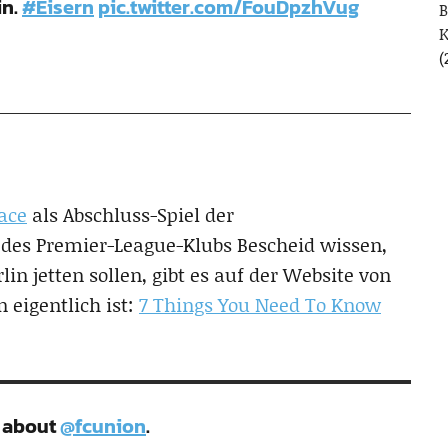
in.
#Eisern
pic.twitter.com/FouDpzhVug
B
(
lace
als Abschluss-Spiel der
 des Premier-League-Klubs Bescheid wissen,
in jetten sollen, gibt es auf der Website von
n eigentlich ist:
7 Things You Need To Know
 about
@fcunion
.