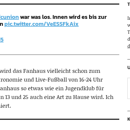
T
fcunion
war was los. Innen wird es bis zur
rn
pic.twitter.com/VeESSFkAix
w
T
15
d
d
U
wird das Fanhaus vielleicht schon zum
ronomie und Live-Fußball von 16-24 Uhr
 Fanhaus so etwas wie ein Jugendklub für
 13 und 25 auch eine Art zu Hause wird. Ich
iert.
K