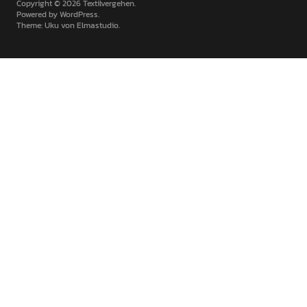
Copyright © 2026 Textilvergehen
Powered by
WordPress
Theme: Uku von
Elmastudio