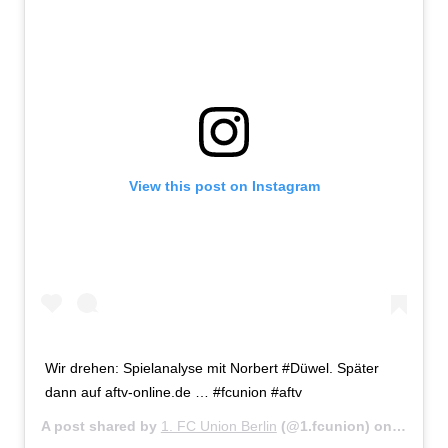
View this post on Instagram
Wir drehen: Spielanalyse mit Norbert #Düwel. Später
dann auf aftv-online.de … #fcunion #aftv
A post shared by
1. FC Union Berlin
(@1.fcunion) on
Apr 20,