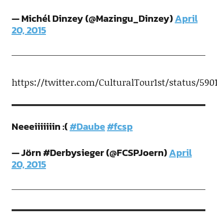
— Michél Dinzey (@Mazingu_Dinzey)
April
20, 2015
https://twitter.com/CulturalTour1st/status/590
Neeeiiiiiiin :(
#Daube
#fcsp
— Jörn #Derbysieger (@FCSPJoern)
April
20, 2015