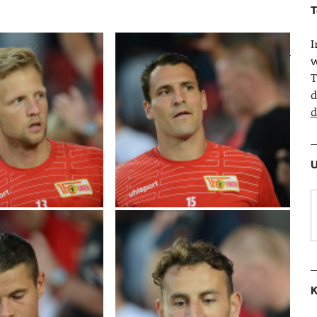
T
w
T
d
d
U
K