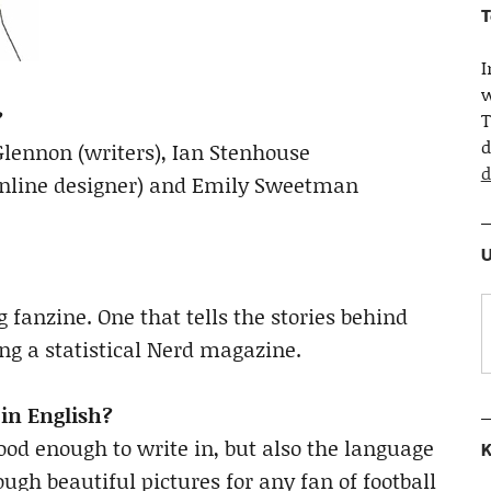
T
w
?
T
d
lennon (writers), Ian Stenhouse
d
(online designer) and Emily Sweetman
U
 fanzine. One that tells the stories behind
eing a statistical Nerd magazine.
t in English?
ood enough to write in, but also the language
K
gh beautiful pictures for any fan of football