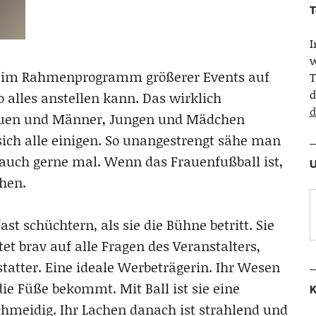
T
w
tritt im Rahmenprogramm größerer Events auf
T
d
 alles anstellen kann. Das wirklich
d
Frauen und Männer, Jungen und Mädchen
ich alle einigen. So unangestrengt sähe man
 auch gerne mal. Wenn das Frauenfußball ist,
U
hen.
t schüchtern, als sie die Bühne betritt. Sie
et brav auf alle Fragen des Veranstalters,
tatter. Eine ideale Werbeträgerin. Ihr Wesen
 die Füße bekommt. Mit Ball ist sie eine
K
chmeidig. Ihr Lachen danach ist strahlend und