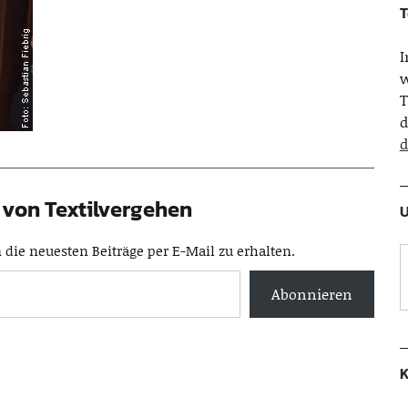
T
w
T
d
d
von Textilvergehen
U
die neuesten Beiträge per E-Mail zu erhalten.
Abonnieren
K