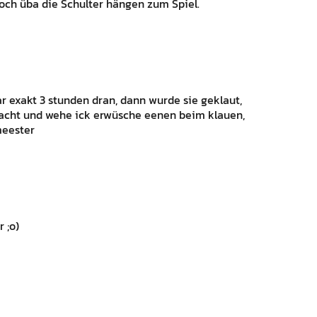
 och üba die Schulter hängen zum Spiel.
ar exakt 3 stunden dran, dann wurde sie geklaut,
gemacht und wehe ick erwüsche eenen beim klauen,
meester
 ;o)