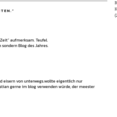
B
ITEN.
”
(
„Zeit“ aufmerksam. Teufel.
n sondern Blog des Jahres.
d eisern von unterwegs.wollte eigentlich nur
astian gerne im blog verwenden würde, der meester