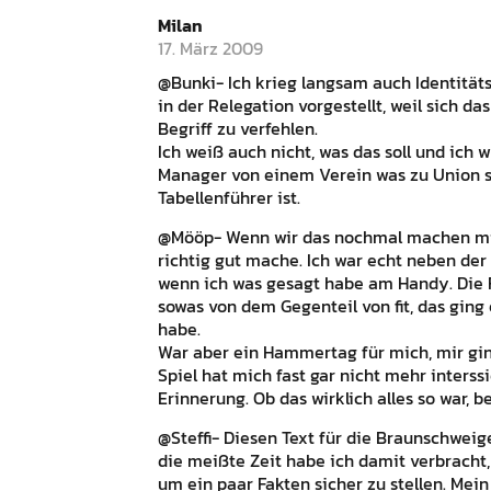
Milan
17. März 2009
@Bunki- Ich krieg langsam auch Identitäts
in der Relegation vorgestellt, weil sich da
Begriff zu verfehlen.
Ich weiß auch nicht, was das soll und ich 
Manager von einem Verein was zu Union sa
Tabellenführer ist.
@Mööp- Wenn wir das nochmal machen mit d
richtig gut mache. Ich war echt neben de
wenn ich was gesagt habe am Handy. Die F
sowas von dem Gegenteil von fit, das ging
habe.
War aber ein Hammertag für mich, mir gi
Spiel hat mich fast gar nicht mehr interss
Erinnerung. Ob das wirklich alles so war, be
@Steffi- Diesen Text für die Braunschwei
die meißte Zeit habe ich damit verbracht
um ein paar Fakten sicher zu stellen. Me