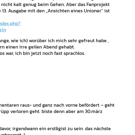
h nicht kalt genug beim Gehen. Aber das Fanprojekt
 13. Ausgabe mit den „Ansichten eines Unioner“ ist
ndex.php?
zin
nge, wie ich) worüber ich mich sehr gefreut habe ,
n einen irre geilen Abend gehabt.
os war, ich bin jetzt noch fast sprachlos.
entaren raus- und ganz nach vorne befördert – geht
strüpp verloren geht. biste denn aber am 30.märz
davor, irgendwann ein erstligist zu sein. das nächste
nbesorgt :)