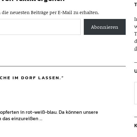
T
die neuesten Beiträge per E-Mail zu erhalten.
w
Abonnieren
T
d
d
U
CHE IM DORF LASSEN.
”
kopferten in rot-weiß-blau. Da können unsere
m das einzureißen …
K