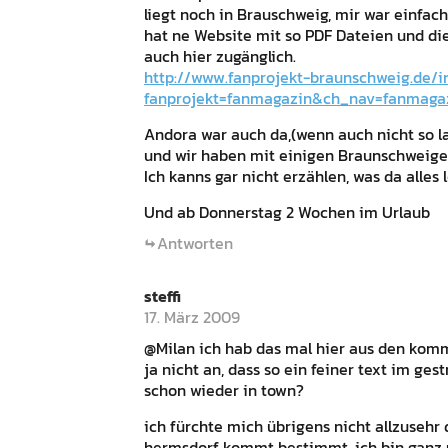
liegt noch in Brauschweig, mir war einfac
hat ne Website mit so PDF Dateien und die
auch hier zugänglich.
http://www.fanprojekt-braunschweig.de/i
fanprojekt=fanmagazin&ch_nav=fanmaga
Andora war auch da,(wenn auch nicht so la
und wir haben mit einigen Braunschweiger
Ich kanns gar nicht erzählen, was da alles l
Und ab Donnerstag 2 Wochen im Urlaub
Antworten
steffi
17. März 2009
@Milan ich hab das mal hier aus den komm
ja nicht an, dass so ein feiner text im ge
schon wieder in town?
ich fürchte mich übrigens nicht allzusehr 
hermsdorf kommt bestimmt, ich bin ganz u