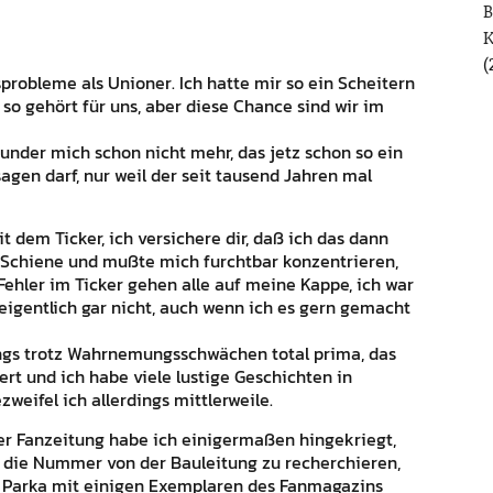
B
(
probleme als Unioner. Ich hatte mir so ein Scheitern
s so gehört für uns, aber diese Chance sind wir im
wunder mich schon nicht mehr, das jetz schon so ein
gen darf, nur weil der seit tausend Jahren mal
em Ticker, ich versichere dir, daß ich das dann
r Schiene und mußte mich furchtbar konzentrieren,
ehler im Ticker gehen alle auf meine Kappe, ich war
 eigentlich gar nicht, auch wenn ich es gern gemacht
ngs trotz Wahrnemungsschwächen total prima, das
iert und ich habe viele lustige Geschichten in
zweifel ich allerdings mittlerweile.
ger Fanzeitung habe ich einigermaßen hingekriegt,
, die Nummer von der Bauleitung zu recherchieren,
in Parka mit einigen Exemplaren des Fanmagazins