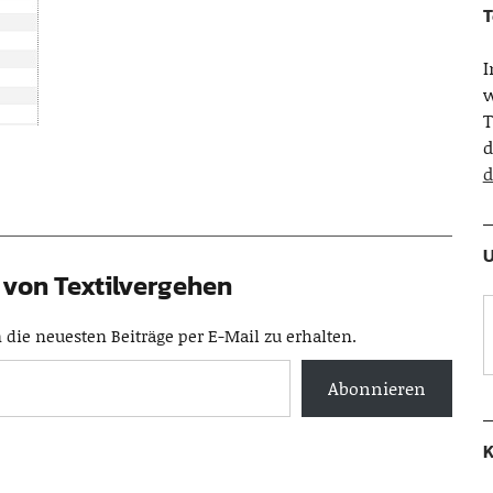
T
w
T
d
d
U
von Textilvergehen
die neuesten Beiträge per E-Mail zu erhalten.
Abonnieren
K