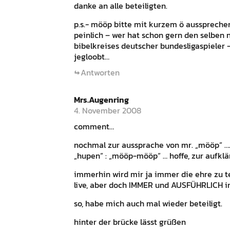
danke an alle beteiligten.
p.s.- mööp bitte mit kurzem ö aussprechen
peinlich – wer hat schon gern den selben
bibelkreises deutscher bundesligaspieler – 
jegloobt…
Antworten
Mrs.Augenring
4. November 2008
comment…
nochmal zur aussprache von mr. „mööp“ …. 
„hupen“ : „mööp-mööp“ … hoffe, zur aufkl
immerhin wird mir ja immer die ehre zu te
live, aber doch IMMER und AUSFÜHRLICH 
so, habe mich auch mal wieder beteiligt.
hinter der brücke lässt grüßen