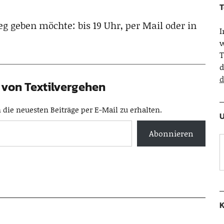
T
g geben möchte: bis 19 Uhr, per Mail oder in
w
T
d
d
von Textilvergehen
die neuesten Beiträge per E-Mail zu erhalten.
U
Abonnieren
K