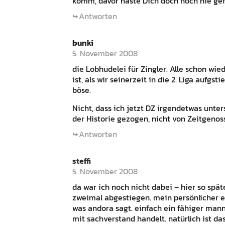
komm, davor haste Dich doch noch nie gefü
Antworten
bunki
5. November 2008
die Lobhudelei für Zingler. Alle schon wi
ist, als wir seinerzeit in die 2. Liga aufg
böse.
Nicht, dass ich jetzt DZ irgendetwas unt
der Historie gezogen, nicht von Zeitgenos
Antworten
steffi
5. November 2008
da war ich noch nicht dabei – hier so spät
zweimal abgestiegen. mein persönlicher e
was andora sagt. einfach ein fähiger mann,
mit sachverstand handelt. natürlich ist da