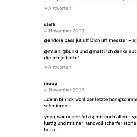
Antworten
steffi
4. November 2008
@andora pass jut uff Dich uff, meester – e
@milan, @bunki und @matti ich danke euch
die ich je hatte!
Antworten
mööp
4. November 2008
…dann bin ick wohl der letzte honigschmi
schmieren…
yepp, war uuurst fetzig mit euch allen – 
lustig und mit ner handvoll scharfer stori
herze…