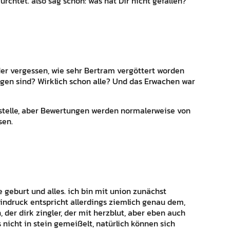
rchtet. also sag schon: was hat Dir nicht gefallen?
eder vergessen, wie sehr Bertram vergöttert worden
stiegen sind? Wirklich schon alle? Und das Erwachen war
erstelle, aber Bewertungen werden normalerweise von
sen.
e geburt und alles. ich bin mit union zunächst
indruck entspricht allerdings ziemlich genau dem,
 der dirk zingler, der mit herzblut, aber eben auch
s nicht in stein gemeißelt, natürlich können sich