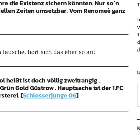
hre die Existenz sichern könnten. Nur so`n
T
ziellen Zeiten umsetzbar. Vom Renomeè ganz
w
T
d
d
ausche, hört sich das eher so an:
U
 heißt ist doch völlig zweitrangig ,
rün Gold Güstrow . Hauptsache ist der 1.FC
sterei. [
Schlosserjunge 06
]
K