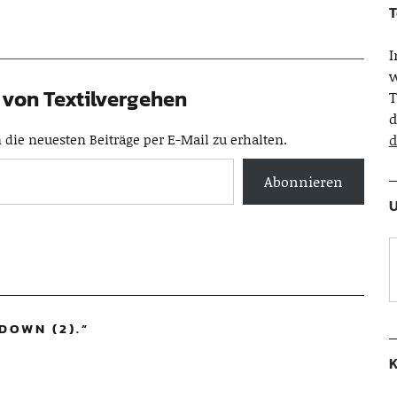
T
w
von Textilvergehen
T
d
die neuesten Beiträge per E-Mail zu erhalten.
d
Abonnieren
U
DOWN (2).
”
K