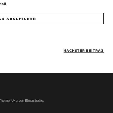
ail.
NÄCHSTER BEITRAG
Theme: Uku von
Elmastudio