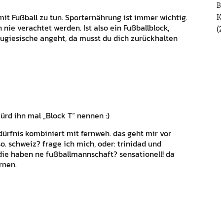
B
it Fußball zu tun. Sporternährung ist immer wichtig.
 nie verachtet werden. Ist also ein Fußballblock,
(
tugiesische angeht, da musst du dich zurückhalten
würd ihn mal „Block T“ nennen :)
ürfnis kombiniert mit fernweh. das geht mir vor
. schweiz? frage ich mich, oder: trinidad und
die haben ne fußballmannschaft? sensationell! da
rnen.